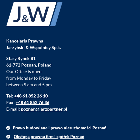
Kancelaria Prawna
Jarzyński & Wspólnicy Sp.k.
Stary Rynek 81
61-772 Poznań, Poland
Our Office is open
from Monday to Friday
between 9 am and 5 pm
Tel:
+48 61 852 26 10
Fax:
+48 61 852 76 36
E-mail:
poznan@jarzpartner.pl
Prawo budowlane i prawo nieruchomości Poznań
Obsługa prawna firm i spółek Poznań