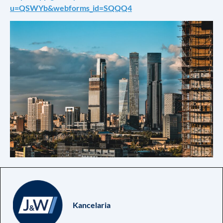
u=QSWYb&webforms_id=SQQQ4
Kancelaria