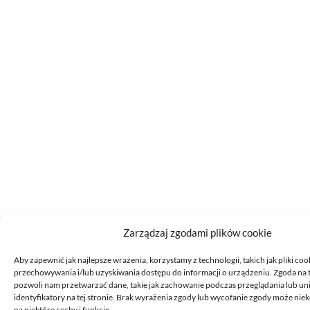
Zarządzaj zgodami plików cookie
Aby zapewnić jak najlepsze wrażenia, korzystamy z technologii, takich jak pliki coo
przechowywania i/lub uzyskiwania dostępu do informacji o urządzeniu. Zgoda na 
pozwoli nam przetwarzać dane, takie jak zachowanie podczas przeglądania lub un
identyfikatory na tej stronie. Brak wyrażenia zgody lub wycofanie zgody może nie
na niektóre cechy i funkcje.