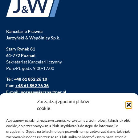
Kancelaria Prawna
Jarzyński & Wspólnicy Sp.k.
Stary Rynek 81
61-772 Poznań
Sekretariat Kancelarii czynny
Pon.-Pt. godz. 9:00-17:00
Tel:
+48 61 852 26 10
Fax:
+48 61 852 76 36
E-mail:
poznan@jarzpartner.pl
Zarządzaj zgodami plików
cookie
Prawo budowlane i prawo nieruchomości Poznań
Obsługa prawna firm i spółek Poznań
Aby zapewnić jak najlepsze wrażenia, korzystamy z technologii, takich jak pliki
cookie, do przechowywania i/lub uzyskiwania dostępu do informacji o
Prawo własności intelektualnej Poznań
urządzeniu. Zgoda na te technologie pozwoli nam przetwarzać dane, takie jak
zachowanie podczas przeglądania lub unikalne identyfikatory na tej stronie.