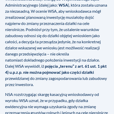
Administracyjnego (dalej jako:
WSA
), która została uznana
za niezasadną. W ocenie WSA, aby wnioskodawca mógł
zrealizować planowaną inwestycję musiałoby dojść
najpierw do zmiany przeznaczenia działki na cele
nierolnicze. Podniósł przy tym, że ustalenie warunków
zabudowy odnosi się do działki objętej wnioskiem jako
całości, a decyzja ta przesądza jedynie, że na konkretnej
działce wskazanej we wniosku jest możliwość realizacji
danego przedsięwzięcia – nie określa
natomiast dokładnego położenia inwestycji na działce.
Dalej WSA wywiódł, iż
pojęcia „terenu” z art. 61 ust. 1 pkt
4) u.p.z.p. nie można pojmować jako części działki
przewidzianej do zmiany zagospodarowania lub zabudowy
przez inwestora.
NSA rozstrzygając skargę kasacyjną wnioskodawcy od
wyroku WSA uznał, że w przypadku, gdy działka
ewidencyjna nie wymaga uzyskania zgody na zmianę
przeznaczenia gruntów rolnych i leśnych na cele nierolnicze