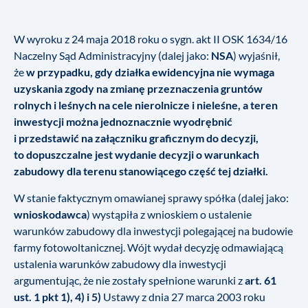
W wyroku z 24 maja 2018 roku o sygn. akt II OSK 1634/16
Naczelny Sąd Administracyjny (dalej jako:
NSA
) wyjaśnił,
że
w przypadku, gdy działka ewidencyjna nie wymaga
uzyskania zgody na zmianę przeznaczenia gruntów
rolnych i leśnych na cele nierolnicze i nieleśne, a teren
inwestycji można jednoznacznie wyodrębnić
i przedstawić na załączniku graficznym do decyzji,
to dopuszczalne jest wydanie decyzji o warunkach
zabudowy dla terenu stanowiącego część tej działki.
W stanie faktycznym omawianej sprawy spółka (dalej jako:
wnioskodawca
) wystąpiła z wnioskiem o ustalenie
warunków zabudowy dla inwestycji polegającej na budowie
farmy fotowoltanicznej. Wójt wydał decyzję odmawiającą
ustalenia warunków zabudowy dla inwestycji
argumentując, że nie zostały spełnione warunki z
art. 61
ust. 1 pkt 1), 4) i 5)
Ustawy z dnia 27 marca 2003 roku