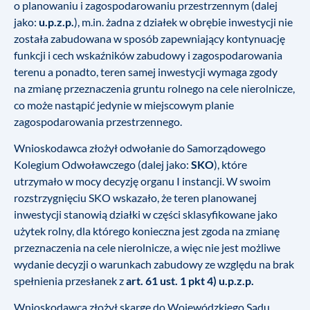
o planowaniu i zagospodarowaniu przestrzennym (dalej
jako:
u.p.z.p.
), m.in. żadna z działek w obrębie inwestycji nie
została zabudowana w sposób zapewniający kontynuację
funkcji i cech wskaźników zabudowy i zagospodarowania
terenu a ponadto, teren samej inwestycji wymaga zgody
na zmianę przeznaczenia gruntu rolnego na cele nierolnicze,
co może nastąpić jedynie w miejscowym planie
zagospodarowania przestrzennego.
Wnioskodawca złożył odwołanie do Samorządowego
Kolegium Odwoławczego (dalej jako:
SKO
), które
utrzymało w mocy decyzję organu I instancji. W swoim
rozstrzygnięciu SKO wskazało, że teren planowanej
inwestycji stanowią działki w części sklasyfikowane jako
użytek rolny, dla którego konieczna jest zgoda na zmianę
przeznaczenia na cele nierolnicze, a więc nie jest możliwe
wydanie decyzji o warunkach zabudowy ze względu na brak
spełnienia przesłanek z
art. 61 ust. 1 pkt 4) u.p.z.p.
Wnioskodawca złożył skargę do Wojewódzkiego Sądu