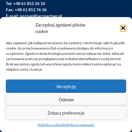
Tel:
+48 61 852 26 10
Fax:
+48 61 852 76 36
E-mail:
poznan@jarzpartner.pl
Zarządzaj zgodami plików
cookie
Prawo budowlane i prawo nieruchomości Poznań
Obsługa prawna firm i spółek Poznań
Aby zapewnić jak najlepsze wrażenia, korzystamy z technologii, takich jak pliki
cookie, do przechowywania i/lub uzyskiwania dostępu do informacji o
Prawo własności intelektualnej Poznań
urządzeniu. Zgoda na te technologie pozwoli nam przetwarzać dane, takie jak
zachowanie podczas przeglądania lub unikalne identyfikatory na tej stronie.
Brak wyrażenia zgody lub wycofanie zgody może niekorzystnie wpłynąć na
Kontakt
niektóre cechy i funkcje.
Datenschutzerklärung
Cookies-Politik
Akceptuję
Ordnung der Newsletter-Dienstleistung
Odmów
Zobacz preferencje
Polityka cookies
Polityka prywatności